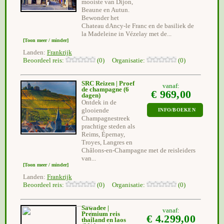
mooiste van Dijon,
Beaune en Autun.
Bewonder het
Chateau dAncy-le Franc en de basiliek de
la Madeleine in Vézelay met de...
[Toon meer / minder]
Landen:
Frankrijk
Beoordeel reis:
(0) Organisatie:
(0)
SRC Reizen | Proef
vanaf:
de champagne
(6
€ 969,00
dagen)
Ontdek in de
glooiende
INFO/BOEKEN
Champagnestreek
prachtige steden als
Reims, Épernay,
Troyes, Langres en
Châlons-en-Champagne met de reisleiders
van...
[Toon meer / minder]
Landen:
Frankrijk
Beoordeel reis:
(0) Organisatie:
(0)
Sawadee |
vanaf:
Premium reis
€ 4.299,00
thailand en laos