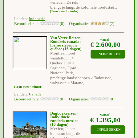
verleden. De reis
brengt je langs de koloniale hoofdstad...
[Toon meer / minder]
Landen:
Indonesië
Beoordeel reis:
(0) Organisatie:
(2)
Van Verre Reizen |
vanaf:
Rondreis canada:
€ 2.600,00
franse sferen in
québec
(16 dagen)
Montréal, food
INFO/BOEKEN
wandeltocht >
Québec City >
Saguenay Fjord
National Park,
prachtige landschappen > Tadoussac,
walvissen > Matane,...
[Toon meer / minder]
Landen:
Canada
Beoordeel reis:
(0) Organisatie:
(0)
Dagboekreizen |
vanaf:
Individuele
€ 1.395,00
rondreis mexico
(16 dagen)
Mexico; In een
INFO/BOEKEN
huurauto langs de