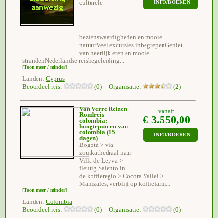
culturele
INFO/BOEKEN
bezienswaardigheden en mooie
natuurVeel excursies inbegrepenGeniet
van heerlijk eten en mooie
strandenNederlandse reisbegeleiding...
[Toon meer / minder]
Landen:
Cyprus
Beoordeel reis:
(0) Organisatie:
(2)
Van Verre Reizen |
vanaf:
Rondreis
€ 3.550,00
colombia:
hoogtepunten van
colombia
(15
INFO/BOEKEN
dagen)
Bogotá > via
zoutkathedraal naar
Villa de Leyva >
fleurig Salento in
de koffieregio > Cocora Vallei >
Manizales, verblijf op koffiefarm...
[Toon meer / minder]
Landen:
Colombia
Beoordeel reis:
(0) Organisatie:
(0)