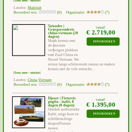
[Toon meer / minder]
Landen:
Maleisië
Beoordeel reis:
(0) Organisatie:
(7)
Sawadee |
vanaf:
Groepsrondreis
€ 2.719,00
china/vietnam
(20
dagen)
Maak kennis met
INFO/BOEKEN
de mooiste
verborgen plekken
van Zuid China en
Noord Vietnam. We
reizen langs schitterende natuur en maken
kennis met de vele etnische...
[Toon meer / minder]
Landen:
China
Vietnam
Beoordeel reis:
(0) Organisatie:
(7)
Djoser | Fietsreis
vanaf:
puglia - italië, 8
€ 1.395,00
dagen
(8 dagen)
Ontdek authentieke
Italië, ruige kust en
INFO/BOEKEN
schilderachtige
dorpenFietsen
tussen