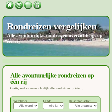
Rondreizen vergelijken
Alle avontuurlijke rondreizen overzichtelijk op
één rij
Alle avontuurlijke rondreizen op
één rij
Gratis, snel en overzichtelijk alle rondreizen op één rij!
Werelddeel:
Land:
Reisorganisatie: