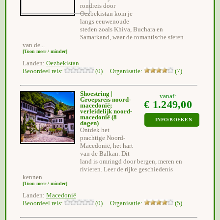
rondreis door
Oezbekistan kom je
langs eeuwenoude
steden zoals Khiva, Buchara en
Samarkand, waar de romantische sferen
van de...
[Toon meer / minder]
Landen:
Oezbekistan
Beoordeel reis:
(0) Organisatie:
(7)
Shoestring |
vanaf:
Groepsreis noord-
€ 1.249,00
macedonië;
verleidelijk noord-
macedonië
(8
INFO/BOEKEN
dagen)
Ontdek het
prachtige Noord-
Macedonië, het hart
van de Balkan. Dit
land is omringd door bergen, meren en
rivieren. Leer de rijke geschiedenis
kennen...
[Toon meer / minder]
Landen:
Macedonië
Beoordeel reis:
(0) Organisatie:
(5)