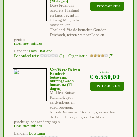
(20 dagen)
Deze Premium
INFO/BOEKEN
rondreis Thailand
en Laos begint in
Chiang Mai, in het
noorden van
Thailand. Via de beruchte Gouden
Driehoek, reizen we naar Laos en
genieten...
[Toon meer / minder]
Landen:
Laos
Thailand
Beoordeel reis:
(0) Organisatie:
(7)
Van Verre Reizen |
vanaf:
Rondreis
€ 6.550,00
botswana:
buitengewoon
botswana
(11
INFO/BOEKEN
dagen)
Midden-Botswana:
Kalahari, spot
aardvarkens en
schorpioenen.
Noord-Botswana: Okavango, varen door
de Delta > Linyanti, veel wild en
prachtige zonsondergangen....
[Toon meer / minder]
Landen:
Botswana