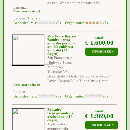
oosten. We wandelen in nationale
parken,...
[Toon meer / minder]
Landen:
Thailand
Beoordeel reis:
(0) Organisatie:
(7)
Van Verre Reizen |
vanaf:
Rondreis west-
€ 1.600,00
amerika per auto:
ontdek zuidwest-
amerika
(13
INFO/BOEKEN
dagen)
San Francisco >
Highway 1 naar
Manteca >
Yosemite NP >
Bakersfield > Death Valley > Las Vegas >
Bryce Canyon NP > Tuba City > Grand...
[Toon meer / minder]
Landen:
Beoordeel reis:
(0) Organisatie:
(0)
Sawadee |
vanaf:
Groepsrondreis
€ 1.969,00
oezbekistan
(14
dagen)
Tijdens deze
INFO/BOEKEN
avontuurlijke