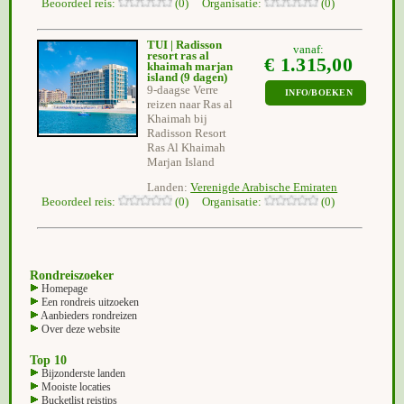
Beoordeel reis:
(0) Organisatie:
(0)
TUI | Radisson
vanaf:
resort ras al
€ 1.315,00
khaimah marjan
island
(9 dagen)
9-daagse Verre
INFO/BOEKEN
reizen naar Ras al
Khaimah bij
Radisson Resort
Ras Al Khaimah
Marjan Island
Landen:
Verenigde Arabische Emiraten
Beoordeel reis:
(0) Organisatie:
(0)
Rondreiszoeker
Homepage
Een rondreis uitzoeken
Aanbieders rondreizen
Over deze website
Top 10
Bijzonderste landen
Mooiste locaties
Bucketlist reistips