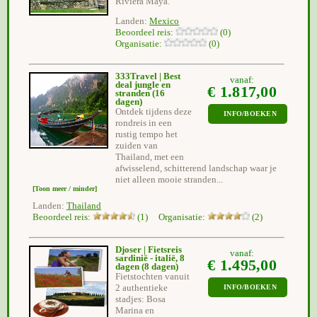
Riviera Maya.
Landen:
Mexico
Beoordeel reis:
(0)
Organisatie:
(0)
333Travel | Best
vanaf:
deal jungle en
€ 1.817,00
stranden
(16
dagen)
Ontdek tijdens deze
INFO/BOEKEN
rondreis in een
rustig tempo het
zuiden van
Thailand, met een
afwisselend, schitterend landschap waar je
niet alleen mooie stranden...
[Toon meer / minder]
Landen:
Thailand
Beoordeel reis:
(1) Organisatie:
(2)
Djoser | Fietsreis
vanaf:
sardinië - italië, 8
€ 1.495,00
dagen
(8 dagen)
Fietstochten vanuit
2 authentieke
INFO/BOEKEN
stadjes: Bosa
Marina en