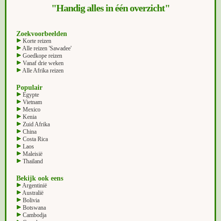
"Handig alles in één overzicht"
Zoekvoorbeelden
Korte reizen
Alle reizen 'Sawadee'
Goedkope reizen
Vanaf drie weken
Alle Afrika reizen
Populair
Egypte
Vietnam
Mexico
Kenia
Zuid Afrika
China
Costa Rica
Laos
Maleisië
Thailand
Bekijk ook eens
Argentinië
Australië
Bolivia
Botswana
Cambodja