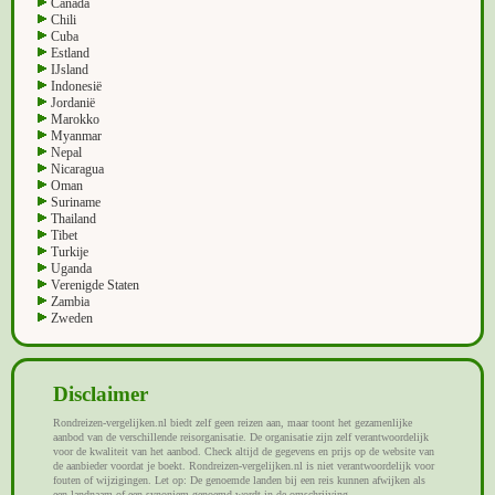
Canada
Chili
Cuba
Estland
IJsland
Indonesië
Jordanië
Marokko
Myanmar
Nepal
Nicaragua
Oman
Suriname
Thailand
Tibet
Turkije
Uganda
Verenigde Staten
Zambia
Zweden
Disclaimer
Rondreizen-vergelijken.nl biedt zelf geen reizen aan, maar toont het gezamenlijke
aanbod van de verschillende reisorganisatie. De organisatie zijn zelf verantwoordelijk
voor de kwaliteit van het aanbod. Check altijd de gegevens en prijs op de website van
de aanbieder voordat je boekt. Rondreizen-vergelijken.nl is niet verantwoordelijk voor
fouten of wijzigingen. Let op: De genoemde landen bij een reis kunnen afwijken als
een landnaam of een synoniem genoemd wordt in de omschrijving.