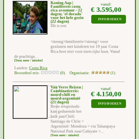
Koning Aap |
vanaf:
Familiereis costa
€ 3.595,00
rica avontuur - 22
dagen; 'el dorado'
voor het hele gezin
INFO/BOEKEN
(22 dagen)
Dit is een
<strong>familiereis</strong> voor
gezinnen met kinderen tot 19 jaar. Costa
Rica heet niet voor niets rijke kust. Vanaf
de prachtige...
[Toon meer / minder]
Landen:
Costa Rica
Beoordeel reis:
(0) Organisatie:
(1)
Van Verre Reizen |
vanaf:
Combinatiereis:
€ 4.150,00
noord-chili en
noord-argentinië
(21 dagen)
INFO/BOEKEN
Beste reisperiode:
kan gedurende het
hele jaar.Chili:
Santiago de Chile >
Argentinië: Mendoza > via Talampaya
National Park naar Cafayate >...
[Toon meer / minder]