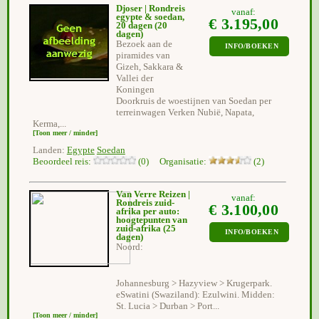
Djoser | Rondreis
vanaf:
egypte & soedan,
€ 3.195,00
20 dagen
(20
dagen)
Bezoek aan de
INFO/BOEKEN
piramides van
Gizeh, Sakkara &
Vallei der
Koningen
Doorkruis de woestijnen van Soedan per
terreinwagen Verken Nubië, Napata,
Kerma,...
[Toon meer / minder]
Landen:
Egypte
Soedan
Beoordeel reis:
(0) Organisatie:
(2)
Van Verre Reizen |
vanaf:
Rondreis zuid-
€ 3.100,00
afrika per auto:
hoogtepunten van
zuid-afrika
(25
INFO/BOEKEN
dagen)
Noord:
Johannesburg > Hazyview > Krugerpark.
eSwatini (Swaziland): Ezulwini. Midden:
St. Lucia > Durban > Port...
[Toon meer / minder]