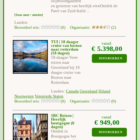
olijfboomgaarden
en genieten van heerlijk etenOntdek de
Parel van Zuid-Italië:...
[Toon meer / minder]
Landen:
Beoordeel reis:
(0) Organisatie:
(2)
TUI | 18 daagse
vanaf:
cruise van boston
€ 5.398,00
naar rotterdam
(18 dagen)
18-daagse Verre
INFO/BOEKEN
reizen naar
Groenland bij 18
daagse cruise van
Boston naar
Rotterdam
Landen:
Canada
Groenland
IJsland
Noorwegen
Verenigde Staten
Beoordeel reis:
(0) Organisatie:
(0)
SRC Reizen |
vanaf:
Heerlijk
€ 949,00
bourgogne
(6
dagen)
Ontdek in
INFO/BOEKEN
Bourgogne het