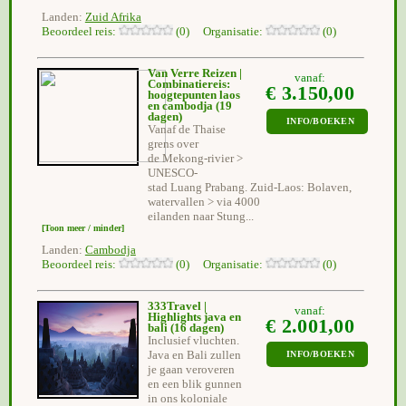
Landen:
Zuid Afrika
Beoordeel reis:
(0) Organisatie:
(0)
Van Verre Reizen |
vanaf:
Combinatiereis:
€ 3.150,00
hoogtepunten laos
en cambodja
(19
dagen)
INFO/BOEKEN
Vanaf de Thaise
grens over
de Mekong-rivier >
UNESCO-
stad Luang Prabang. Zuid-Laos: Bolaven,
watervallen > via 4000
eilanden naar Stung...
[Toon meer / minder]
Landen:
Cambodja
Beoordeel reis:
(0) Organisatie:
(0)
333Travel |
vanaf:
Highlights java en
€ 2.001,00
bali
(16 dagen)
Inclusief vluchten.
Java en Bali zullen
INFO/BOEKEN
je gaan veroveren
en een blik gunnen
in ons koloniale