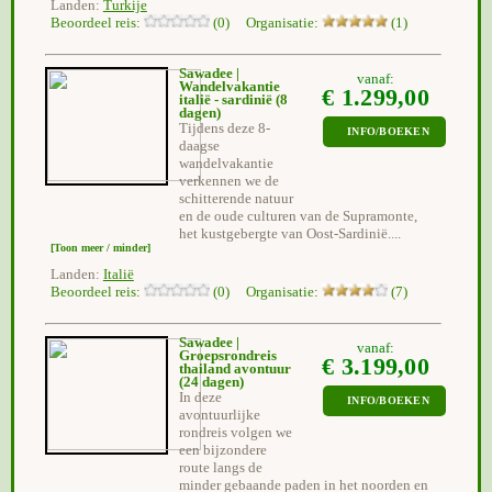
Landen:
Turkije
Beoordeel reis:
(0) Organisatie:
(1)
Sawadee |
vanaf:
Wandelvakantie
€ 1.299,00
italië - sardinië
(8
dagen)
Tijdens deze 8-
INFO/BOEKEN
daagse
wandelvakantie
verkennen we de
schitterende natuur
en de oude culturen van de Supramonte,
het kustgebergte van Oost-Sardinië....
[Toon meer / minder]
Landen:
Italië
Beoordeel reis:
(0) Organisatie:
(7)
Sawadee |
vanaf:
Groepsrondreis
€ 3.199,00
thailand avontuur
(24 dagen)
In deze
INFO/BOEKEN
avontuurlijke
rondreis volgen we
een bijzondere
route langs de
minder gebaande paden in het noorden en