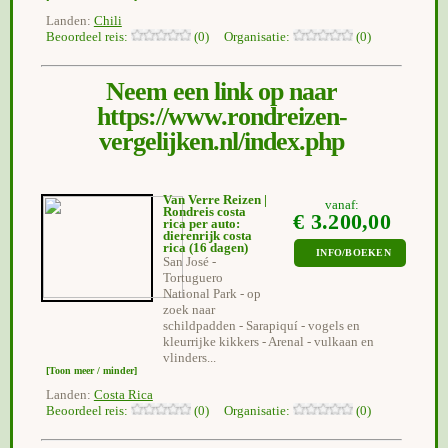
Landen:
Chili
Beoordeel reis:
(0) Organisatie:
(0)
Neem een link op naar
https://www.rondreizen-
vergelijken.nl/index.php
Van Verre Reizen |
vanaf:
Rondreis costa
€ 3.200,00
rica per auto:
dierenrijk costa
rica
(16 dagen)
INFO/BOEKEN
San José -
Tortuguero
National Park - op
zoek naar
schildpadden - Sarapiquí - vogels en
kleurrijke kikkers - Arenal - vulkaan en
vlinders...
[Toon meer / minder]
Landen:
Costa Rica
Beoordeel reis:
(0) Organisatie:
(0)