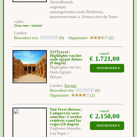
OroseiBezoek
ongerepte
natuurgebieden zoals Bidderosa
natuurreservaato.a. Fietsen door de Temo-
vallei...
[Toon meer / minder]
Landen:
Beoordeel reis:
(0) Organisatie:
(2)
333Travel |
vanaf:
Highlights van het
€ 1.721,00
oude egypte deluxe
(9 dagen)
Highlights van het
INFO/BOEKEN
Oude Egypte
Deluxe
Landen:
Egypte
Beoordeel reis:
(0)
Organisatie:
(2)
Van Verre Reizen |
vanaf:
Camperreis west-
€ 2.150,00
amerika: 2-weekse
rondreis vanaf las
vegas
(16 dagen)
INFO/BOEKEN
Zuidwest-Amerika:
Las Vegas >