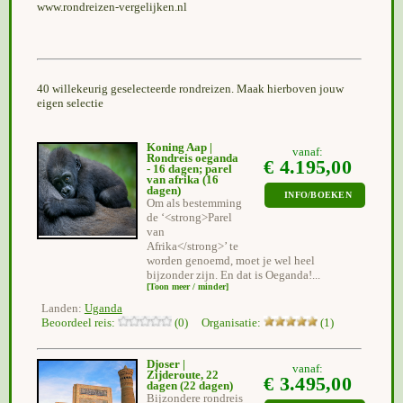
www.rondreizen-vergelijken.nl
40 willekeurig geselecteerde rondreizen. Maak hierboven jouw
eigen selectie
Koning Aap |
vanaf:
Rondreis oeganda
€ 4.195,00
- 16 dagen; parel
van afrika
(16
dagen)
INFO/BOEKEN
Om als bestemming
de ‘<strong>Parel
van
Afrika</strong>’ te
worden genoemd, moet je wel heel
bijzonder zijn. En dat is Oeganda!...
[Toon meer / minder]
Landen:
Uganda
Beoordeel reis:
(0) Organisatie:
(1)
Djoser |
vanaf:
Zijderoute, 22
€ 3.495,00
dagen
(22 dagen)
Bijzondere rondreis