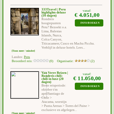
333Travel | Peru
vanaf:
highlights deluxe
€ 4.051,00
(16 dagen)
Rondreis
hoogtepunten
INFO/BOEKEN
Peru? Bezoekt o.a.
Lima, Balestas
Islands, Nazca,
Colca Canyon,
Titicacameer, Cusco en Machu Picchu.
Verblijf in deluxe hotels. Lees...
[Toon meer / minder]
Landen:
Peru
Beoordeel reis:
(0) Organisatie:
(2)
Van Verre Reizen |
vanaf:
Rondreis chili:
€ 11.050,00
chili in luxe
(20
dagen)
Beste reisperiode:
INFO/BOEKEN
oktober t/m
aprilSantiago de
Chile >
Atacama, woestijn
> Punta Arenas > Torres del Paine >
exclusieve en afgelegen...
[Toon meer / minder]