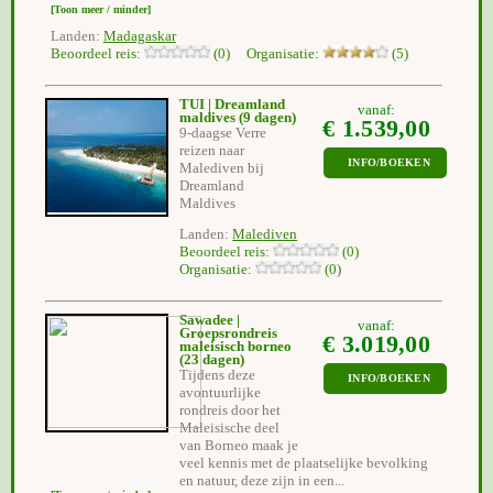
[Toon meer / minder]
Landen:
Madagaskar
Beoordeel reis:
(0) Organisatie:
(5)
TUI | Dreamland
vanaf:
maldives
(9 dagen)
€ 1.539,00
9-daagse Verre
reizen naar
INFO/BOEKEN
Malediven bij
Dreamland
Maldives
Landen:
Malediven
Beoordeel reis:
(0)
Organisatie:
(0)
Sawadee |
vanaf:
Groepsrondreis
€ 3.019,00
maleisisch borneo
(23 dagen)
Tijdens deze
INFO/BOEKEN
avontuurlijke
rondreis door het
Maleisische deel
van Borneo maak je
veel kennis met de plaatselijke bevolking
en natuur, deze zijn in een...