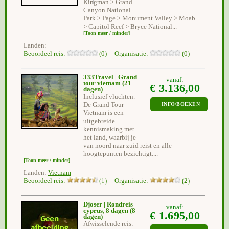
Kingman > Grand
Canyon National
Park > Page > Monument Valley > Moab
> Capitol Reef > Bryce National...
[Toon meer / minder]
Landen:
Beoordeel reis:
(0) Organisatie:
(0)
333Travel | Grand
vanaf:
tour vietnam
(21
€ 3.136,00
dagen)
Inclusief vluchten.
De Grand Tour
INFO/BOEKEN
Vietnam is een
uitgebreide
kennismaking met
het land, waarbij je
van noord naar zuid reist en alle
hoogtepunten bezichtigt....
[Toon meer / minder]
Landen:
Vietnam
Beoordeel reis:
(1) Organisatie:
(2)
Djoser | Rondreis
vanaf:
cyprus, 8 dagen
(8
€ 1.695,00
dagen)
Afwisselende reis: