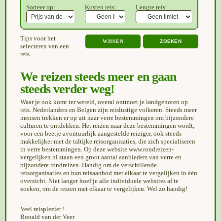
Sorteer op:
Kosten reis:
Lengte reis:
Tips voor het
WISSEN
selecteren van een
reis
We reizen steeds meer en gaan
steeds verder weg!
Waar je ook komt ter wereld, overal ontmoet je landgenoten op
reis. Nederlanders en Belgen zijn reislustige volkeren. Steeds meer
mensen trekken er op uit naar verre bestemmingen om bijzondere
culturen te ontdekken. Het reizen naar deze bestemmingen wordt,
voor een beetje avontuurlijk aangestelde reiziger, ook steeds
makkelijker met de taltijke reisorganisaties, die zich specialiseren
in verre bestemmingen. Op deze website www.rondreizen-
vergelijken.nl staan een groot aantal aanbieders van verre en
bijzondere rondreizen. Handig om de verschillende
reisorganisaties en hun reisaanbod met elkaar te vergelijken in één
overzicht. Niet langer hoef je alle individuele websites af te
zoeken, om de reizen met elkaar te vergelijken. Wel zo handig!
Veel reisplezier !
Ronald van der Veer