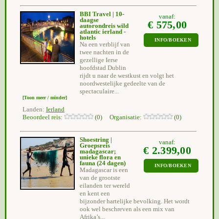
BBI Travel | 10-
vanaf:
daagse
€ 575,00
autorondreis wild
atlantic ierland -
hotels
INFO/BOEKEN
Na een verblijf van
twee nachten in de
gezellige Ierse
hoofdstad Dublin
rijdt u naar de westkust en volgt het
noordwestelijke gedeelte van de
spectaculaire...
[Toon meer / minder]
Landen:
Ierland
Beoordeel reis:
(0) Organisatie:
(0)
Shoestring |
vanaf:
Groepsreis
€ 2.399,00
madagascar;
unieke flora en
fauna
(24 dagen)
INFO/BOEKEN
Madagascar is een
van de grootste
eilanden ter wereld
en kent een
bijzonder hartelijke bevolking. Het wordt
ook wel beschreven als een mix van
Afrika’s...