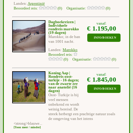
Landen:
Argentinië
Beoordeel reis:
(0) Organisatie:
(0)
Dagboekreizen |
vanaf:
Individuele
€ 1.195,00
rondreis marokko
(19 dagen)
Marokko; in de ban
INFO/BOEKEN
van 1001 nacht.
Landen:
Marokko
Beoordeel reis:
(0) Organisatie:
(0)
Koning Aap |
vanaf:
Rondreis oost-
€ 1.845,00
turkije - 16 dagen;
van de zwarte zee
naar anatolië
(16
INFO/BOEKEN
dagen)
Oost- Turkije is bij
veel mensen
onbekend en wordt
weinig bereisd. De
streek herbergt een prachtige natuur zoals
de omgeving van het intens
<strong>blauwe...
[Toon meer / minder]