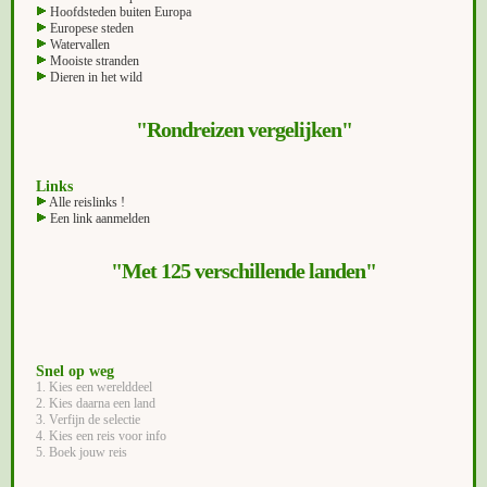
Hoofdsteden buiten Europa
Europese steden
Watervallen
Mooiste stranden
Dieren in het wild
"Rondreizen vergelijken"
Links
Alle reislinks !
Een link aanmelden
"Met 125 verschillende landen"
Snel op weg
1. Kies een werelddeel
2. Kies daarna een land
3. Verfijn de selectie
4. Kies een reis voor info
5. Boek jouw reis