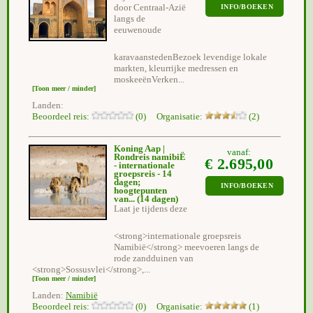
door Centraal-Azië
INFO/BOEKEN
langs de
eeuwenoude
karavaanstedenBezoek levendige lokale
markten, kleurrijke medressen en
moskeeënVerken...
[Toon meer / minder]
Landen:
Beoordeel reis:
(0) Organisatie:
(2)
Koning Aap |
vanaf:
Rondreis namibiË
€ 2.695,00
- internationale
groepsreis - 14
dagen;
INFO/BOEKEN
hoogtepunten
van...
(14 dagen)
Laat je tijdens deze
<strong>internationale groepsreis
Namibië</strong> meevoeren langs de
rode zandduinen van
<strong>Sossusvlei</strong>,...
[Toon meer / minder]
Landen:
Namibië
Beoordeel reis:
(0) Organisatie:
(1)