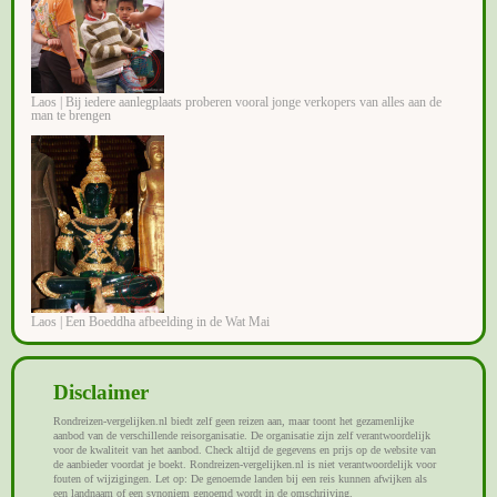
Laos | Bij iedere aanlegplaats proberen vooral jonge verkopers van alles aan de
man te brengen
Laos | Een Boeddha afbeelding in de Wat Mai
Disclaimer
Rondreizen-vergelijken.nl biedt zelf geen reizen aan, maar toont het gezamenlijke
aanbod van de verschillende reisorganisatie. De organisatie zijn zelf verantwoordelijk
voor de kwaliteit van het aanbod. Check altijd de gegevens en prijs op de website van
de aanbieder voordat je boekt. Rondreizen-vergelijken.nl is niet verantwoordelijk voor
fouten of wijzigingen. Let op: De genoemde landen bij een reis kunnen afwijken als
een landnaam of een synoniem genoemd wordt in de omschrijving.