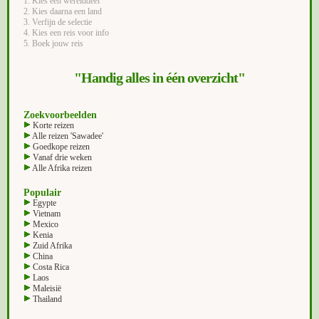
1. Kies een werelddeel
2. Kies daarna een land
3. Verfijn de selectie
4. Kies een reis voor info
5. Boek jouw reis
"Handig alles in één overzicht"
Zoekvoorbeelden
Korte reizen
Alle reizen 'Sawadee'
Goedkope reizen
Vanaf drie weken
Alle Afrika reizen
Populair
Egypte
Vietnam
Mexico
Kenia
Zuid Afrika
China
Costa Rica
Laos
Maleisië
Thailand