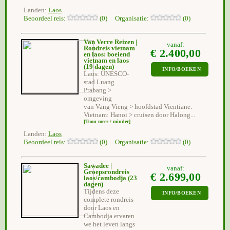
Landen:
Laos
Beoordeel reis:
(0) Organisatie:
(0)
Van Verre Reizen |
vanaf:
Rondreis vietnam
€ 2.400,00
en laos: boeiend
vietnam en laos
(19 dagen)
INFO/BOEKEN
Laos: UNESCO-
stad Luang
Prabang >
omgeving
van Vang Vieng > hoofdstad Vientiane.
Vietnam: Hanoi > cruisen door Halong...
[Toon meer / minder]
Landen:
Laos
Beoordeel reis:
(0) Organisatie:
(0)
Sawadee |
vanaf:
Groepsrondreis
€ 2.699,00
laos/cambodja
(23
dagen)
Tijdens deze
INFO/BOEKEN
complete rondreis
door Laos en
Cambodja ervaren
we het leven langs