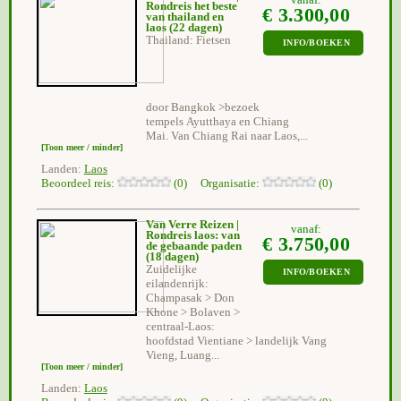
vanaf:
Rondreis het beste
€ 3.300,00
van thailand en
laos
(22 dagen)
Thailand: Fietsen
INFO/BOEKEN
door Bangkok >bezoek
tempels Ayutthaya en Chiang
Mai. Van Chiang Rai naar Laos,...
[Toon meer / minder]
Landen:
Laos
Beoordeel reis:
(0) Organisatie:
(0)
Van Verre Reizen |
vanaf:
Rondreis laos: van
€ 3.750,00
de gebaande paden
(18 dagen)
Zuidelijke
INFO/BOEKEN
eilandenrijk:
Champasak > Don
Khone > Bolaven >
centraal-Laos:
hoofdstad Vientiane > landelijk Vang
Vieng, Luang...
[Toon meer / minder]
Landen:
Laos