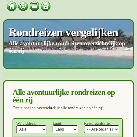
Rondreizen vergelijken
Alle avontuurlijke rondreizen overzichtelijk op
één rij
Alle avontuurlijke rondreizen op
één rij
Gratis, snel en overzichtelijk alle rondreizen op één rij!
Werelddeel:
Land:
Reisorganisatie: