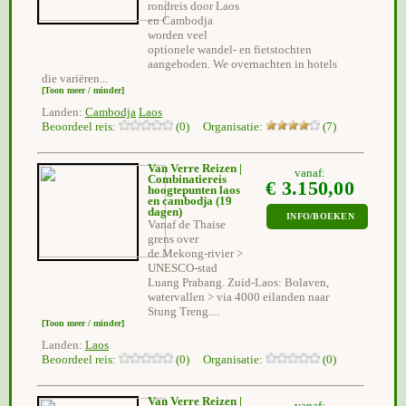
rondreis door Laos
en Cambodja
worden veel
optionele wandel- en fietstochten
aangeboden. We overnachten in hotels
die variëren...
[Toon meer / minder]
Landen:
Cambodja
Laos
Beoordeel reis:
(0) Organisatie:
(7)
Van Verre Reizen |
vanaf:
Combinatiereis
€ 3.150,00
hoogtepunten laos
en cambodja
(19
dagen)
INFO/BOEKEN
Vanaf de Thaise
grens over
de Mekong-rivier >
UNESCO-stad
Luang Prabang. Zuid-Laos: Bolaven,
watervallen > via 4000 eilanden naar
Stung Treng....
[Toon meer / minder]
Landen:
Laos
Beoordeel reis:
(0) Organisatie:
(0)
Van Verre Reizen |