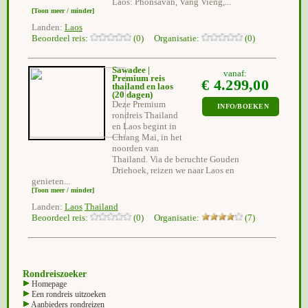
Laos: Phonsavan, Vang Vieng,...
[Toon meer / minder]
Landen:
Laos
Beoordeel reis:
(0) Organisatie:
(0)
Sawadee |
vanaf:
Premium reis
€ 4.299,00
thailand en laos
(20 dagen)
Deze Premium
INFO/BOEKEN
rondreis Thailand
en Laos begint in
Chiang Mai, in het
noorden van
Thailand. Via de beruchte Gouden
Driehoek, reizen we naar Laos en
genieten...
[Toon meer / minder]
Landen:
Laos
Thailand
Beoordeel reis:
(0) Organisatie:
(7)
Rondreiszoeker
Homepage
Een rondreis uitzoeken
Aanbieders rondreizen