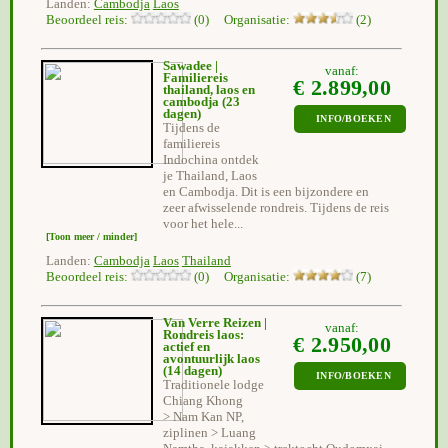
Landen:
Cambodja
Laos
Beoordeel reis:
(0) Organisatie:
(2)
Sawadee |
vanaf:
Familiereis
€ 2.899,00
thailand, laos en
cambodja
(23
dagen)
INFO/BOEKEN
Tijdens de
familiereis
Indochina ontdek
je Thailand, Laos
en Cambodja. Dit is een bijzondere en
zeer afwisselende rondreis. Tijdens de reis
voor het hele...
[Toon meer / minder]
Landen:
Cambodja
Laos
Thailand
Beoordeel reis:
(0) Organisatie:
(7)
Van Verre Reizen |
vanaf:
Rondreis laos:
€ 2.950,00
actief en
avontuurlijk laos
(14 dagen)
INFO/BOEKEN
Traditionele lodge
Chiang Khong
> Nam Kan NP,
ziplinen > Luang