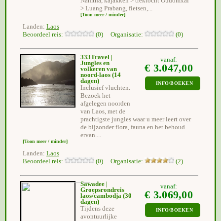
Namtha, kajakken > trektocht Oudomxai
> Luang Prabang, fietsen,...
[Toon meer / minder]
Landen:
Laos
Beoordeel reis:
(0) Organisatie:
(0)
333Travel |
vanaf:
Jungles en
€ 3.047,00
volkeren van
noord-laos
(14
dagen)
INFO/BOEKEN
Inclusief vluchten.
Bezoek het
afgelegen noorden
van Laos, met de
prachtigste jungles waar u meer leert over
de bijzonder flora, fauna en het behoud
ervan....
[Toon meer / minder]
Landen:
Laos
Beoordeel reis:
(0) Organisatie:
(2)
Sawadee |
vanaf:
Groepsrondreis
€ 3.069,00
laos/cambodja
(30
dagen)
Tijdens deze
INFO/BOEKEN
avontuurlijke