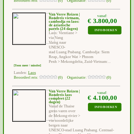
Beoordeel reis:
(0) Organisatie:
(0)
Van Verre Reizen |
vanaf:
Rondreis vietnam,
€ 3.800,00
cambodja en laos:
de aziatische
parels
(24 dagen)
INFO/BOEKEN
Laos: Vientiane >
via Vang
Vieng naar
UNESCO-
stad Luang Prabang. Cambodja: Siem
Reap, Angkor Wat > Phnom
Penh > Mekongdelta, Zuid-Vietnam:...
[Toon meer / minder]
Landen:
Laos
Beoordeel reis:
(0) Organisatie:
(0)
Van Verre Reizen |
vanaf:
Rondreis laos
€ 4.100,00
compleet
(22
dagen)
Vanaf de Thaise
INFO/BOEKEN
grens varen over
de Mekong-rivier >
via noordelijke
bergen naar
UNESCO-stad Luang Prabang. Centraal-