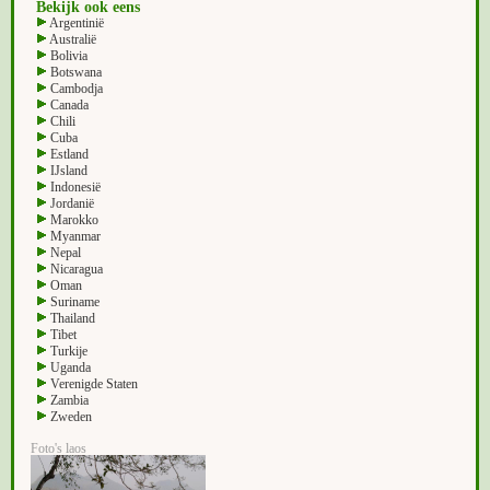
Bekijk ook eens
Argentinië
Australië
Bolivia
Botswana
Cambodja
Canada
Chili
Cuba
Estland
IJsland
Indonesië
Jordanië
Marokko
Myanmar
Nepal
Nicaragua
Oman
Suriname
Thailand
Tibet
Turkije
Uganda
Verenigde Staten
Zambia
Zweden
Foto's laos