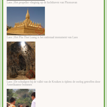
Laos | Het propeller vliegtuig op de luchthaven van Phonsavan
Laos | Het Pha That Luang is het nationaal monument van Laos
Laos | De schuilgrot bij de vallei van de Kruiken is tijdens de oorlog getroffen door
Amerikaanse bommen