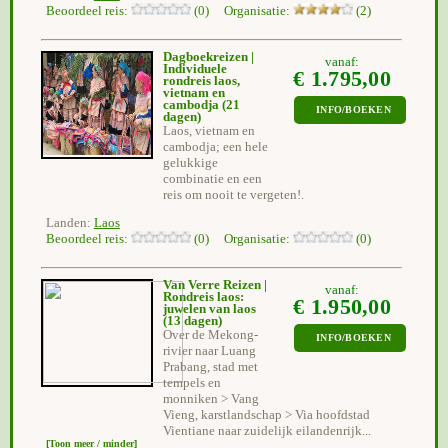
Beoordeel reis:
(0) Organisatie:
(2)
Dagboekreizen |
vanaf:
Individuele
€ 1.795,00
rondreis laos,
vietnam en
cambodja
(21
INFO/BOEKEN
dagen)
Laos, vietnam en
cambodja; een hele
gelukkige
combinatie en een
reis om nooit te vergeten!.
Landen:
Laos
Beoordeel reis:
(0) Organisatie:
(0)
Van Verre Reizen |
vanaf:
Rondreis laos:
€ 1.950,00
juwelen van laos
(13 dagen)
Over de Mekong-
INFO/BOEKEN
rivier naar Luang
Prabang, stad met
tempels en
monniken > Vang
Vieng, karstlandschap > Via hoofdstad
Vientiane naar zuidelijk eilandenrijk...
[Toon meer / minder]