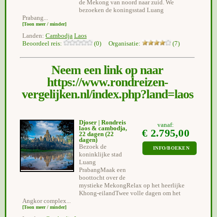
de Mekong van noord naar zuid. We
bezoeken de koningsstad Luang
Prabang...
[Toon meer / minder]
Landen:
Cambodja
Laos
Beoordeel reis:
(0) Organisatie:
(7)
Neem een link op naar
https://www.rondreizen-
vergelijken.nl/index.php?land=laos
Djoser | Rondreis
vanaf:
laos & cambodja,
€ 2.795,00
22 dagen
(22
dagen)
Bezoek de
INFO/BOEKEN
koninklijke stad
Luang
PrabangMaak een
boottocht over de
mystieke MekongRelax op het heerlijke
Khong-eilandTwee volle dagen om het
Angkor complex...
[Toon meer / minder]