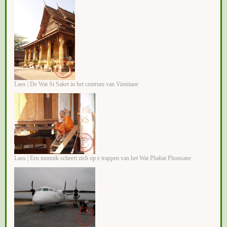
Laos | De Wat Si Saket in het centrum van Vientiane
Laos | Een monnik scheert zich op e trappen van het Wat Phabat Phonsane