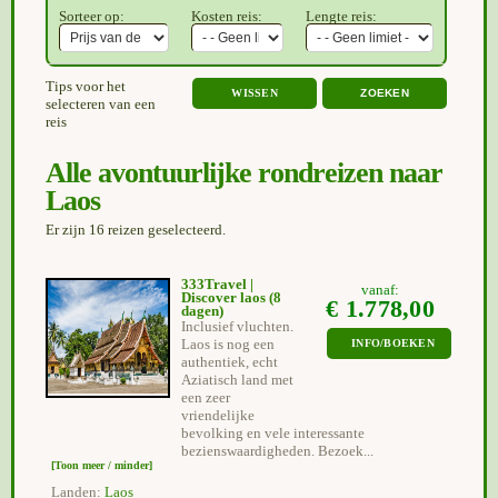
Sorteer op:
Kosten reis:
Lengte reis:
Tips voor het
WISSEN
selecteren van een
reis
Alle avontuurlijke rondreizen naar
Laos
Er zijn 16 reizen geselecteerd.
333Travel |
vanaf:
Discover laos
(8
€ 1.778,00
dagen)
Inclusief vluchten.
Laos is nog een
INFO/BOEKEN
authentiek, echt
Aziatisch land met
een zeer
vriendelijke
bevolking en vele interessante
bezienswaardigheden. Bezoek...
[Toon meer / minder]
Landen:
Laos