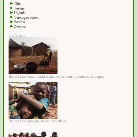
Tibet
Turkije
Uganda
Verenigde Staten
Zambia
Zweden
Foto's benin
Benin | Een vrouw maakt de pannen schoon in Koussou-koungou
Benin | Twee jongens stoeien met elkaar