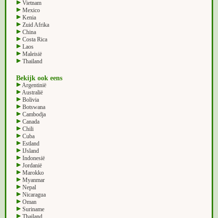
Vietnam
Mexico
Kenia
Zuid Afrika
China
Costa Rica
Laos
Maleisië
Thailand
Bekijk ook eens
Argentinië
Australië
Bolivia
Botswana
Cambodja
Canada
Chili
Cuba
Estland
IJsland
Indonesië
Jordanië
Marokko
Myanmar
Nepal
Nicaragua
Oman
Suriname
Thailand