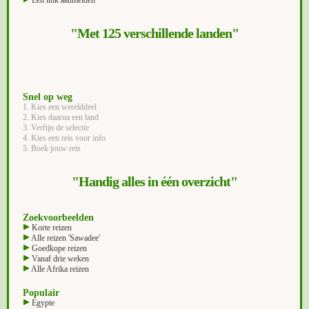
Een link aanmelden
"Met 125 verschillende landen"
Snel op weg
1. Kies een werelddeel
2. Kies daarna een land
3. Verfijn de selectie
4. Kies een reis voor info
5. Boek jouw reis
"Handig alles in één overzicht"
Zoekvoorbeelden
Korte reizen
Alle reizen 'Sawadee'
Goedkope reizen
Vanaf drie weken
Alle Afrika reizen
Populair
Egypte