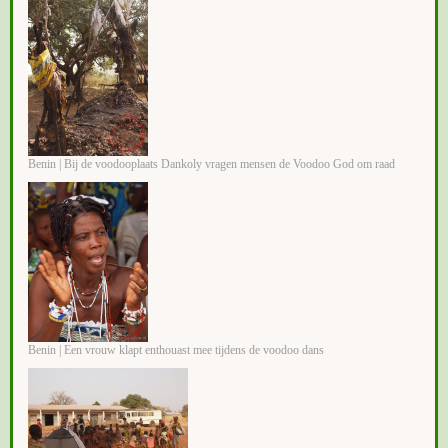
Benin | Bij de voodooplaats Dankoly vragen mensen de Voodoo God om raad
Benin | Een vrouw klapt enthouast mee tijdens de voodoo dans