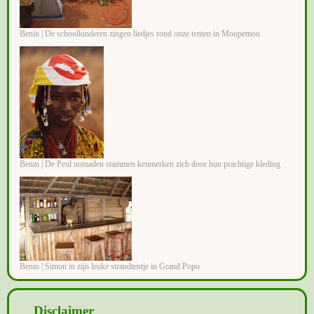
Benin | De schoolkinderen zingen liedjes rond onze tenten in Moupemou
Benin | De Peul nomaden stammen kenmerken zich door hun prachtige kleding
Benin | Simon in zijn leuke strandtentje in Grand Popo
Disclaimer