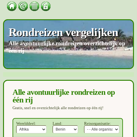
Rondreizen vergelijken
Alle avontuurlijke rondreizen overzichtelijk op
één rij
Alle avontuurlijke rondreizen op
één rij
Gratis, snel en overzichtelijk alle rondreizen op één rij!
Werelddeel:
Land:
Reisorganisatie: