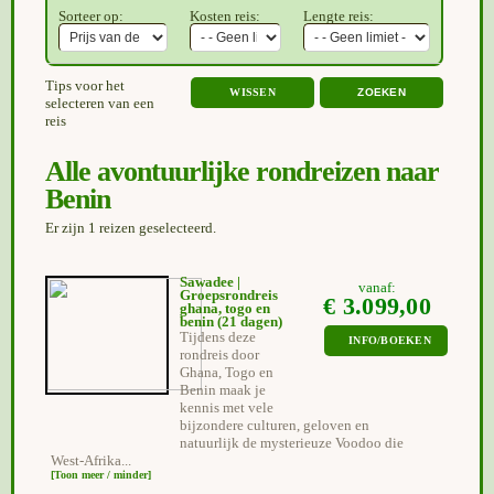
Sorteer op:
Kosten reis:
Lengte reis:
Tips voor het
WISSEN
selecteren van een
reis
Alle avontuurlijke rondreizen naar
Benin
Er zijn 1 reizen geselecteerd.
Sawadee |
vanaf:
Groepsrondreis
€ 3.099,00
ghana, togo en
benin
(21 dagen)
Tijdens deze
INFO/BOEKEN
rondreis door
Ghana, Togo en
Benin maak je
kennis met vele
bijzondere culturen, geloven en
natuurlijk de mysterieuze Voodoo die
West-Afrika...
[Toon meer / minder]